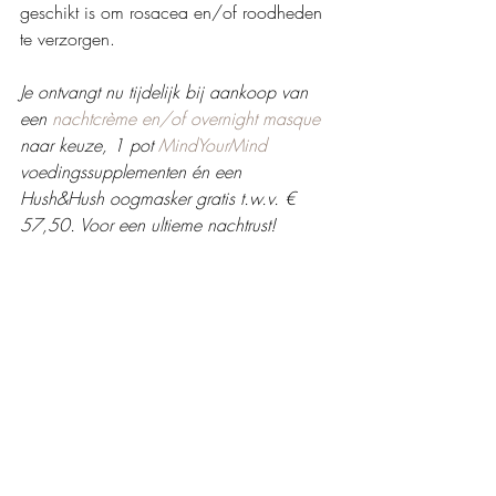
geschikt is om rosacea en/of roodheden 
te verzorgen.
Je ontvangt nu tijdelijk bij aankoop van 
een 
nachtcrème en/of overnight masque
naar keuze, 1 pot 
MindYourMind
voedingssupplementen én een 
Hush&Hush oogmasker gratis t.w.v. € 
57,50. Voor een ultieme nachtrust!