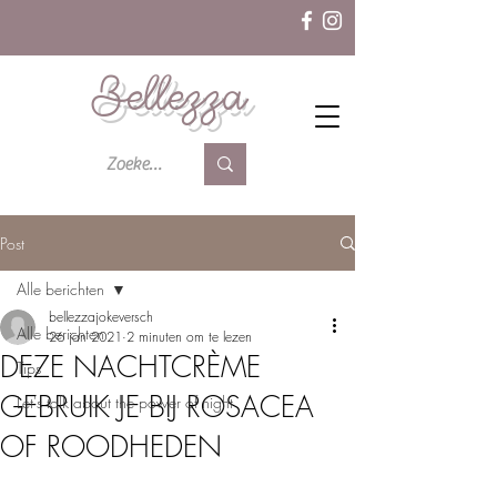
Bellezza
Post
Alle berichten
bellezzajokeversch
Alle berichten
26 jan 2021
2 minuten om te lezen
DEZE NACHTCRÈME
Tips
GEBRUIK JE BIJ ROSACEA
Let's talk about the power of night
OF ROODHEDEN