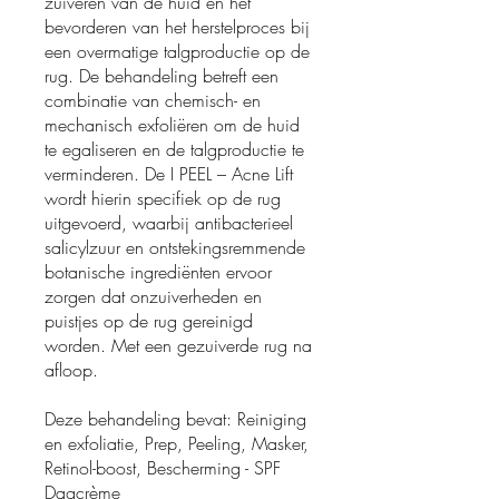
zuiveren van de huid en het
bevorderen van het herstelproces bij
een overmatige talgproductie op de
rug. De behandeling betreft een
combinatie van chemisch- en
mechanisch exfoliëren om de huid
te egaliseren en de talgproductie te
verminderen. De I PEEL – Acne Lift
wordt hierin specifiek op de rug
uitgevoerd, waarbij antibacterieel
salicylzuur en ontstekingsremmende
botanische ingrediënten ervoor
zorgen dat onzuiverheden en
puistjes op de rug gereinigd
worden. Met een gezuiverde rug na
afloop.
Deze behandeling bevat: Reiniging
en exfoliatie, Prep, Peeling, Masker,
Retinol-boost, Bescherming - SPF
Dagcrème