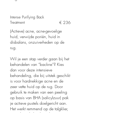
Intense Purifying Back
€ 236
Treatment
(Actieve) acne, acne-gevoelige
huid, verwijde poriën, huid in
disbalans, onzuiverheden op de
rug.
Wil je een stap verder gaan bij het
behandelen van “backne”? Kies
dan voor deze intensieve
behandeling, die bij uitstek geschikt
is voor hardnekkige acne en de
zeer vette huid op de rug. Door
gebruik te maken van een peeling
op basis van BHA (salicylzuur) pak
je actieve pustels doelgericht aan.
Het werkt remmend op de talgklier,