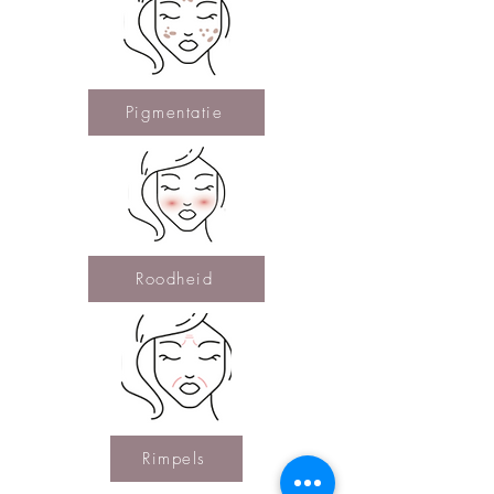
Pigmentatie
Roodheid
Rimpels