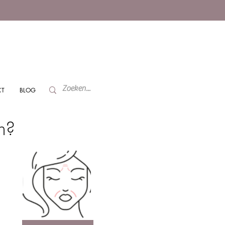
CT
BLOG
n?