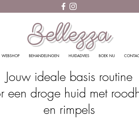
Bellezza
WEBSHOP
BEHANDELINGEN
HUIDADVIES
BOEK NU
CONTA
Jouw ideale basis routine
r een droge huid met rood
en rimpels