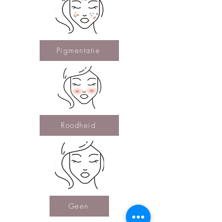
Pigmentatie
Roodheid
Geen