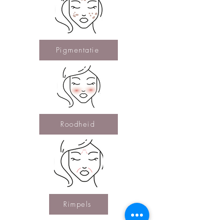
Pigmentatie
Roodheid
Rimpels