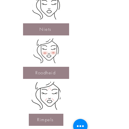
Niets
Roodheid
Rimpels