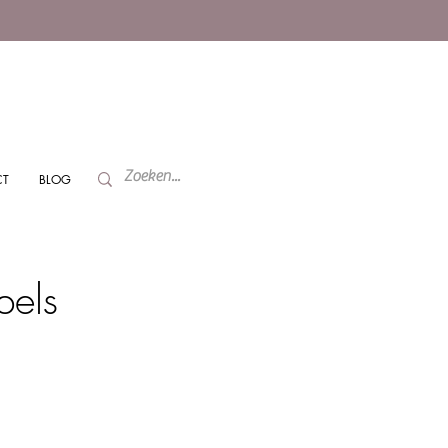
CT
BLOG
pels