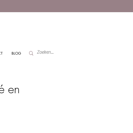
CT
BLOG
é en