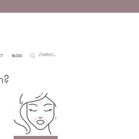
CT
BLOG
en?