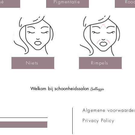
né
Pigmentatie
Roo
Niets
Rimpels
Welkom bij schoonheidssalon
Bellezza
Algemene voorwaarde
Privacy Policy