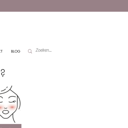
CT
BLOG
n?