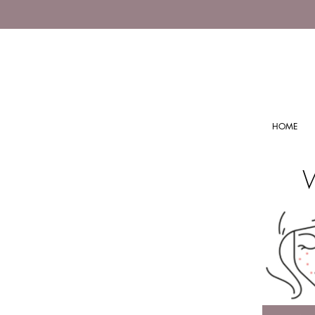
HOME
W