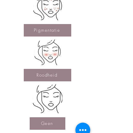
Pigmentatie
Roodheid
Geen